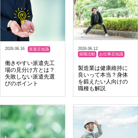
2026.06.16
2026.06.12
派遣豆知識
就職活動
お仕事豆知識
働きやすい派遣先工
製造業は健康維持に
場の見分け方とは？
良いって本当？身体
失敗しない派遣先選
を鍛えたい人向けの
びのポイント
職種も解説