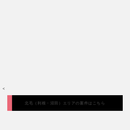
<
北毛（利根・沼田）エリアの案件はこちら