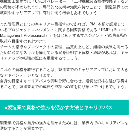
機械加工業界では「CNCオペレーター」「工作機械装置操作技能者」など
の資格が求められます。専門的な技術や知識を持つことで、製造業界での
就職やキャリアアップに有利に働く機会もあるでしょう。
また管理職としてのキャリアを目指すのであれば、PMI 本部が認定して
いるプロジェクトマネジメントに関する国際資格である「PMP（Project
Management Professional）」をはじめとするマネジメント・管理職系の
取得を目指すのも1つです。
チームの指導やプロジェクトの管理、品質向上など、組織の成果を高める
ために必要なスキルを備えている旨を証明する資格・経験があれば、キャ
リアアップや転職の際にも重宝するでしょう。
これらの資格を取得することは、製造業でのキャリアアップにおいて大き
なアドバンテージとなります。
自身の目指すキャリアパスや興味分野に合わせ、適切な資格を選び取得す
ることで、製造業界での成長や成功への道を切り拓いていけるでしょう。
製造業で資格や強みを活かす方法とキャリアパス
■
製造業で資格や自身の強みを活かすためには、業界内でのキャリアパスを
選択することが重要です。