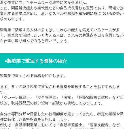
滑な作業に向けたチームワーク維持に欠かせません。
また、問題解決能力や柔軟性などの自己成長意欲も重要であり、現場では
変化する環境に対応し、新たなスキルや知識を積極的に身につける姿勢が
求められます。
製造業で活躍する人材の多くは、これらの能力を備えているケースが多
く、製造業で活躍したいと考える人は、これらの共通点を日々意思しなが
ら仕事に取り組んでみると良いでしょう。
製造業で重宝する資格の紹介
■
製造業で重宝される資格を紹介します。
まず、多くの製造現場で重宝される資格を取得することをおすすめしま
す。
『クレーン操縦士』『安全管理者』『溶接』『危険物取扱者試験』など比
較的、取得難易度の低い資格・試験から挑戦してみましょう。
自分の専門分野や目指したい技術師像が定まってきたら、特定の業種や職
種に特化した資格取得を目指しましょう。
例えば、自動車製造業においては「自動車整備士」「溶接技能者」など、