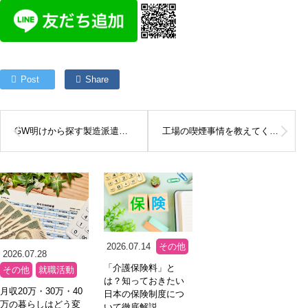
Post
Share
GW明けから探す製造派遣。どのようなポイントに気を付けるべき？
工場の喫煙事情を教えてください！マナーやＮＧ行為を解説
2026.07.14
その他
2026.07.28
「介護保険料」と
その他
就職活動
は？知っておきたい
月収20万・30万・40
日本の保険制度につ
万の暮らしはどう変
いて徹底解説