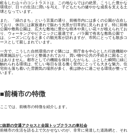
粧をした山々のコントラストは、この地ならではの絶景。こうした豊かな
環境が、日々の生活に潤いを与え、子どもたちの健やかな成長を支える土
壌となっています。
また、「緑のまち」という言葉の通り、前橋市内には多くの公園が点在し
ており、休日には家族連れで賑わう光景が日常的に見られます。特に前橋
公園や敷島公園は、広大な敷地に豊かな樹木や美しい花々が植えられてお
り、ウォーキングやピクニックに最適です。バラ園で有名な敷島公園で
は、シーズンになると多くの観光客が訪れますが、市民にとっても散歩コ
ースとして親しまれています。
一方で、こうした自然環境のすぐ隣には、県庁舎を中心とした行政機能や
商業施設がしっかりと整備されており、買い物や公共の手続きに困ること
はありません。都市としての機能を保持しながらも、ふとした瞬間に緑に
触れられる環境は、忙しい毎日を送る働く世代にとっても大きな魅力。住
宅街も落ち着いた雰囲気の場所が多く、夜は静かに過ごせる環境が整って
います。
■前橋市の特徴
ここでは、
前橋市の特徴を紹介します。
□抜群の交通アクセスと全国トップクラスの車社会
前橋市の生活を語る上で欠かせないのが、非常に発達した道路網と、それ