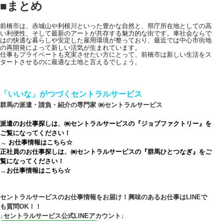
■まとめ
前橋市は、赤城山や利根川といった豊かな自然と、県庁所在地としての高
い利便性、そして最新のアートが共存する魅力的な街です。車社会ならで
はの快適な暮らしや安定した雇用環境が整っており、最近では中心市街地
の再開発によって新しい活気が生まれています。
仕事もプライベートも充実させたい方にとって、前橋市は新しい生活をス
タートさせるのに最適な土地と言えるでしょう。
「いいな」がつづくセントラルサービス
群馬の派遣・請負・紹介の専門家 ㈱セントラルサービス
派遣のお仕事探しは、㈱セントラルサービスの『ジョブファクトリー』を
ご覧になってください！
→
お仕事情報はこちら☆
正社員のお仕事探しは、㈱セントラルサービスの『群馬ひとつなぎ』をご
覧になってください！
→
お仕事情報はこちら☆
セントラルサービスのお仕事情報をお届け！興味のあるお仕事はLINEで
も質問OK！！
↓セントラルサービス公式LINEアカウント↓