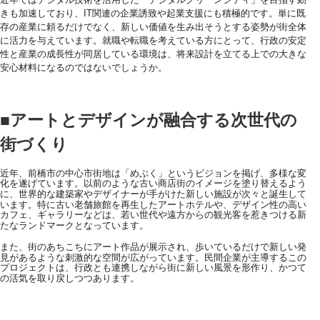
きも加速しており、IT関連の企業誘致や起業支援にも積極的です。単に既
存の産業に頼るだけでなく、新しい価値を生み出そうとする姿勢が街全体
に活力を与えています。就職や転職を考えている方にとって、行政の安定
性と産業の成長性が同居している環境は、将来設計を立てる上での大きな
安心材料になるのではないでしょうか。
■アートとデザインが融合する次世代の
街づくり
近年、前橋市の中心市街地は「めぶく」というビジョンを掲げ、多様な変
化を遂げています。以前のような古い商店街のイメージを塗り替えるよう
に、世界的な建築家やデザイナーが手がけた新しい施設が次々と誕生して
います。特に古い老舗旅館を再生したアートホテルや、デザイン性の高い
カフェ、ギャラリーなどは、若い世代や遠方からの観光客を惹きつける新
たなランドマークとなっています。
また、街のあちこちにアート作品が展示され、歩いているだけで新しい発
見があるような刺激的な空間が広がっています。民間企業が主導するこの
プロジェクトは、行政とも連携しながら街に新しい風景を形作り、かつて
の活気を取り戻しつつあります。