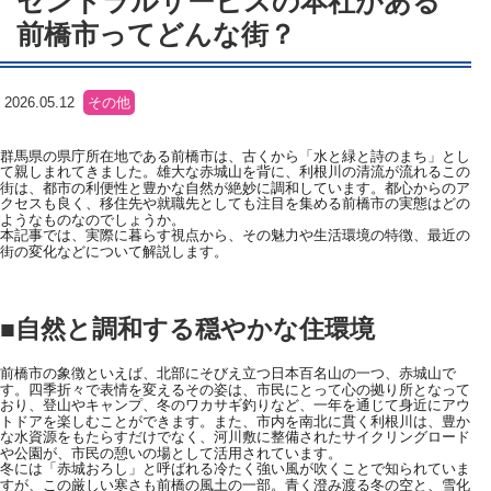
セントラルサービスの本社がある
前橋市ってどんな街？
2026.05.12
その他
群馬県の県庁所在地である前橋市は、古くから「水と緑と詩のまち」とし
て親しまれてきました。雄大な赤城山を背に、利根川の清流が流れるこの
街は、都市の利便性と豊かな自然が絶妙に調和しています。都心からのア
クセスも良く、移住先や就職先としても注目を集める前橋市の実態はどの
ようなものなのでしょうか。
本記事では、実際に暮らす視点から、その魅力や生活環境の特徴、最近の
街の変化などについて解説します。
■自然と調和する穏やかな住環境
前橋市の象徴といえば、北部にそびえ立つ日本百名山の一つ、赤城山で
す。四季折々で表情を変えるその姿は、市民にとって心の拠り所となって
おり、登山やキャンプ、冬のワカサギ釣りなど、一年を通じて身近にアウ
トドアを楽しむことができます。また、市内を南北に貫く利根川は、豊か
な水資源をもたらすだけでなく、河川敷に整備されたサイクリングロード
や公園が、市民の憩いの場として活用されています。
冬には「赤城おろし」と呼ばれる冷たく強い風が吹くことで知られていま
すが、この厳しい寒さも前橋の風土の一部。青く澄み渡る冬の空と、雪化