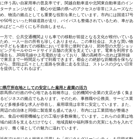
に伴う高い自家用車の普及率です。関越自動車道や北関東自動車道のイン
ターチェンジが近く、都心や近隣の県へのアクセスが非常にスムーズなた
め、物流の拠点としても重要な役割を果たしています。市内には国道17号
や50号といった幹線道路が走り、バイパスも整備されているため、車があ
ればどこへ行くにも不自由しません。
一方で、公共交通機関よりも車での移動が前提となる文化が根付いている
ため、一人一台の所有も珍しくありません。この車社会は、大きな買い物
や子どもを連れての移動において非常に便利であり、郊外型の大型ショッ
ピングモールやロードサイド店舗の充実を支えています。電車を利用する
場合も、JR両毛線や上毛電鉄が走っており、隣の高崎市へ出れば新幹線
で東京まで一時間足らずで到着できます。都会との絶妙な距離感を保ちな
がら、普段は広々とした道路を快適に走る生活は、ストレスの少ない日常
を提供してくれるはず。
□県庁所在地としての安定した雇用と産業の活力
群馬県の行政の中心地である前橋市は、公的機関や企業の支店が多く集ま
るビジネスの拠点でもあります。そのため、事務職や公務員、サービス業
など多種多様な求人が存在し、雇用環境は非常に安定しています。また、
周辺の自治体と同様に製造業も盛んであり、市内には工業団地が整備さ
れ、食品や精密機械などの工場が多数稼働しています。これらの企業は地
域の経済を支えるだけでなく、地域貢献や福利厚生の充実にも力を入れて
おり、働く場としての魅力に溢れています。
近年ではデジタル技術を活用した「デジタルグリーンシティ」を目指す動