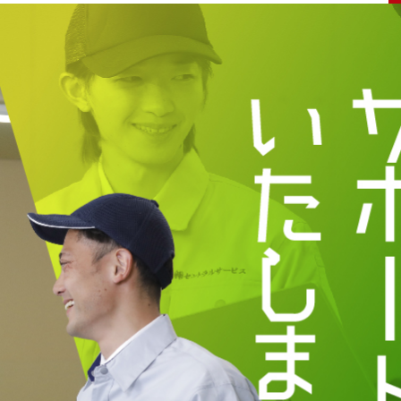
険あり
労災保険あり
募集要項
群馬県佐波郡玉村町下新田
出張面接随時対応しています！
お気軽にご相談ください！
＼軽い部品に液体をぬるモクモク作業（座り仕事）／
-------------------------------------
おすすめポイント
● 空調完備の快適な室内作業です◎
● 座りながらの作業なので、体への負担少なめ！
●予定が立てやすい土日休み！
●日払い対応しています！（規定あり）
●入社後1年ごとにお食事券をプレゼント！（規定あり）