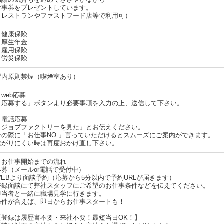
募受付先電話番号：0120-141-338
株式会社セントラルサービス
群馬県前橋市古市町210-3
・人事・人材サービス
・人事コンサルティング
・人材派遣・職業紹介
272108033
仕事No：MB278-2_071
許可番号（人材派遣等）:
一般労働者派遣事業 派10-010014
料職業紹介 10-ユ-010012
応募する！
来社不要！最短当日OK！