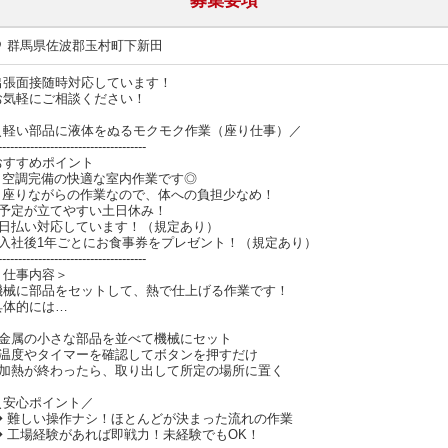
◇職場環境等
長く、安心してお仕事できるよう、
以下の取り組みを通じて
労働環境の整備を進めています。
●無料駐車場あり
自動車、自転車、バイク通勤OK！
●制服無料貸与
必要なものはこちらでご用意いたします！
●休憩室、ロッカー
仕事の合間にしっかりリフレッシュ！
------------------------------------
製造請負適正優良事業者、優良派遣事業者、職業紹介優良事業者の三つの認定
専任のキャリアコンサルタントによる万全のバックアップ体制が整っています
8：30～17：00（実働7.5時間／休憩1時間）
就労期間：その他有期労働契約（2ヶ月/更新の可能性あり）
※状況により変動あり
固定時間制
土日休み（会社カレンダー）
その他GW、夏季、年末年始休暇あり