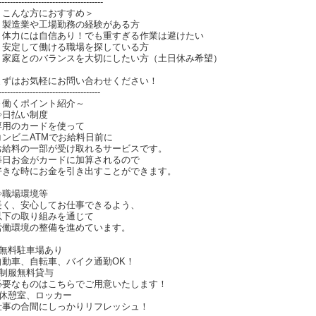
株式会社セントラルサービス
車通勤可
無料駐車場あり
JR高崎線 新町駅
給 1,200円
実働8時間以上、深夜帯は25％割増
交通費支給（規定有り 10円/Kｍ・上限14,000円）
試用期間なし
交通費支給（10円/ｋｍ・上限14,000円）
ワンルーム寮完備
制服無料貸与
有給休暇取得
各種保険完備
JOBPAY（ジョブペイ）による日払い対応
昇給制度あり
※各規定あり
--------------------------------------------
●嬉しい日払い制度
専用のカードを使って