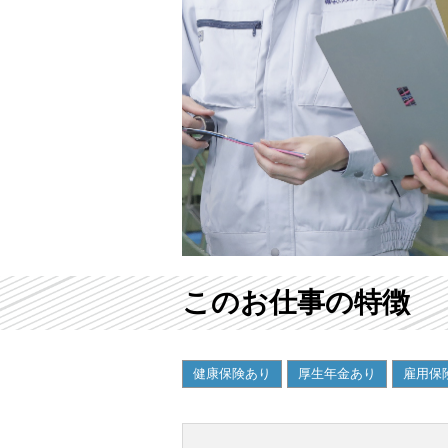
--
--
仕事の内容
--