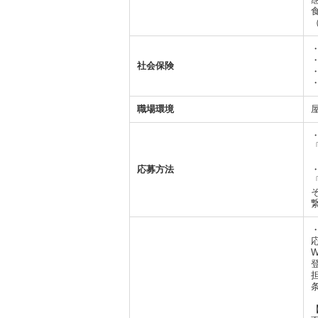
応
企業名
本社所在地
業種
代表電話番号
0
お
その他
有
登録は履歴書不要・