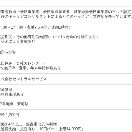
コンビニATMでお給料日前に
お給料の一部が受け取れるサービスです。
毎日お金がカードに加算されるので
好きな時にお金を引き出すことができます。
●ワンルーム寮完備
家具家電完備のワンルームのお部屋をご用意しています。
お部屋の場所も住みやすいようコンビニ・スーパー・銀行などの近くにご用意
（寮、勤務地により異なります）
●入社記念日は食事券をプレゼント！
入社後1年ごとの入社記念日に、
感謝の気持ちを込めてささやかながら
食事券をプレゼントしています。
（レストランやファストフード店等で利用可）
・健康保険
・厚生年金
・雇用保険
・労災保険
屋内原則禁煙（喫煙室あり）
・web応募
「応募する」ボタンより必要事項を入力の上、送信して下さい。
・電話応募