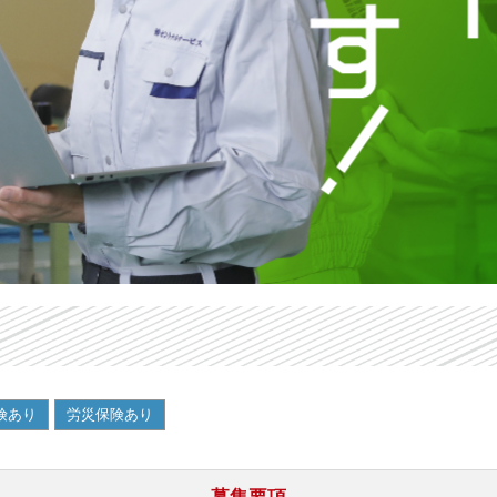
-------------------------------------
＜仕事内容＞
機械に部品をセットして、熱で仕上げる作業です！
具体的には…
●金属の小さな部品を並べて機械にセット
●温度やタイマーを確認してボタンを押すだけ
●加熱が終わったら、取り出して所定の場所に置く
＼安心ポイント／
◆ 難しい操作ナシ！ほとんどが決まった流れの作業
◆ 工場経験があれば即戦力！未経験でもOK！
-------------------------------------
＜こんな方におすすめ＞
・製造業や工場勤務の経験がある方
・体力には自信あり！でも重すぎる作業は避けたい
・安定して働ける職場を探している方
・家庭とのバランスを大切にしたい方（土日休み希望）
まずはお気軽にお問い合わせください！
------------------------------------
～働くポイント紹介～
◇日払い制度
専用のカードを使って
コンビニATMでお給料日前に
お給料の一部が受け取れるサービスです。
毎日お金がカードに加算されるので
好きな時にお金を引き出すことができます。