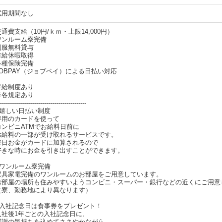
「ジョブファクトリーを見た」とお伝えください。
その際に「お仕事NO.」言っていただけるとスムーズにご案内ができます。
繋がりにくい時は再度おかけ直し下さい。
・お仕事開始までの流れ
応募（メールor電話で受付中）
WEBより面談予約（応募から5分以内で予約URLが届きます）
登録面談にて弊社スタッフにご希望のお仕事条件などを伝えてください。
担当者と一緒に職場見学に行きます。
条件が合えば、即日からお仕事スタートも！
【登録は履歴書不要・来社不要！最短当日OK！】
面談は以下の方法からお好きな方法をお選びいただけます！
※希望のお仕事によっては来社いただく場合もあります。
（本社）
群馬県前橋市古市町210-3
（リモート面接）
自宅でできるWeb面談・電話面談も受付けています。
出張面談も随時開催中！！
お近くの会場をご案内いたします！
まずはお気軽にお問い合わせください！
【現地登録会開催】
日程はお問い合わせください。
本社採用係