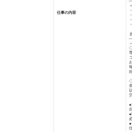
勤務先名
交通手段
時
給与
試用期間
--