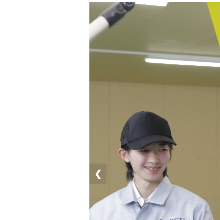
❮
このお仕事の特徴
健康保険あり
厚生年金あり
雇用保
勤務地
--