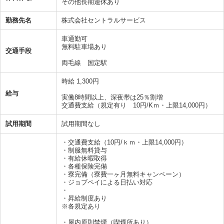
その他長期連休あり
勤務先名
株式会社セントラルサービス
車通勤可
無料駐車場あり
交通手段
両毛線 国定駅
時給 1,300円
給与
実働8時間以上、深夜帯は25％割増
交通費支給（規定有り 10円/Kｍ・上限14,000円）
試用期間
試用期間なし
・交通費支給（10円/ｋｍ・上限14,000円）
・制服無料貸与
・有給休暇取得
・各種保険完備
・寮完備（寮費一ヶ月無料キャンペーン）
・ジョブペイによる日払い対応
・
・昇給制度あり
※各規定あり
・屋内原則禁煙（喫煙所あり）