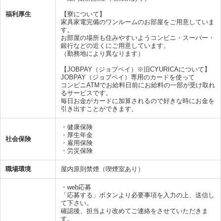
福利厚生
【寮について】
家具家電完備のワンルームのお部屋をご用意していま
す。
お部屋の場所も住みやすいようコンビニ・スーパー・
銀行などの近くにご用意しています。
（勤務地により異なります）
【JOBPAY（ジョブペイ）※旧CYURICAについて】
JOBPAY（ジョブペイ）専用のカードを使って
コンビニATMでお給料日前にお給料の一部が受け取れ
るサービスです。
毎日お金がカードに加算されるので好きな時にお金を
引き出すことができます。
・健康保険
・厚生年金
社会保険
・雇用保険
・労災保険
職場環境
屋内原則禁煙（喫煙室あり）
・web応募
「応募する」ボタンより必要事項を入力の上、送信し
て下さい。
確認後、担当より改めてご連絡をさせていただきま
す。