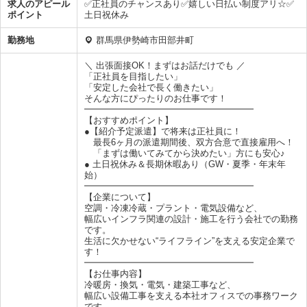
求人のアピール
✅正社員のチャンスあり✅嬉しい日払い制度アリ☆✅
ポイント
土日祝休み
勤務地
群馬県伊勢崎市田部井町
＼ 出張面接OK！まずはお話だけでも ／
「正社員を目指したい」
「安定した会社で長く働きたい」
そんな方にぴったりのお仕事です！
━━━━━━━━━━━━━━━━━━━
【おすすめポイント】
●【紹介予定派遣】で将来は正社員に！
最長6ヶ月の派遣期間後、双方合意で直接雇用へ！
「まずは働いてみてから決めたい」方にも安心♪
● 土日祝休み＆長期休暇あり（GW・夏季・年末年
始）
━━━━━━━━━━━━━━━━━━━
【企業について】
空調・冷凍冷蔵・プラント・電気設備など、
幅広いインフラ関連の設計・施工を行う会社での勤務
です。
生活に欠かせない“ライフライン”を支える安定企業で
す！
━━━━━━━━━━━━━━━━━━━
【お仕事内容】
冷暖房・換気・電気・建築工事など、
幅広い設備工事を支える本社オフィスでの事務ワーク
です。