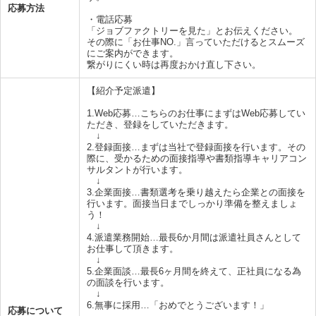
応募方法
・電話応募
「ジョブファクトリーを見た」とお伝えください。
その際に「お仕事NO.」言っていただけるとスムーズ
にご案内ができます。
繋がりにくい時は再度おかけ直し下さい。
【紹介予定派遣】
1.Web応募…こちらのお仕事にまずはWeb応募してい
ただき、登録をしていただきます。
↓
2.登録面接…まずは当社で登録面接を行います。その
際に、受かるための面接指導や書類指導キャリアコン
サルタントが行います。
↓
3.企業面接…書類選考を乗り越えたら企業との面接を
行います。面接当日までしっかり準備を整えましょ
う！
↓
4.派遣業務開始…最長6か月間は派遣社員さんとして
お仕事して頂きます。
↓
5.企業面談…最長6ヶ月間を終えて、正社員になる為
の面談を行います。
↓
6.無事に採用…「おめでとうございます！」
応募について