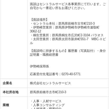
面談はセントラルサービス各事業所にて行います。ご
自宅から一番近い所をお選びください。
【面談場所】
・セントラル本社：群馬県前橋市古市町210-3
・伊勢崎営業所：群馬県伊勢崎市伊勢崎市連取町
3062-12
・桐生営業所：群馬県桐生市広沢町2-3104 パラオス
・太田営業所：群馬県太田市新井町551-7 MBC-Ⅱビ
ル
【面談時に持参するもの】履歴書（写真貼付）・身分
証明書・職務経歴書
伊勢崎採用係
応募受付先電話番号：0270-40-5771
企業名
株式会社セントラルサービス
本社所在地
群馬県前橋市古市町210-3
・人事・人材サービス
業種
・人事コンサルティング
・人材派遣・職業紹介