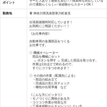
サービスありで通勤も安心！✅残業時も対応している
ポイント
ので通勤らくらく♪✅未経験からスタートOK！
勤務地
神奈川県高座郡寒川町倉見
出張面接随時対応しています！
お気軽にご相談ください！！
───────────────
《お仕事内容》
自動車用の金属部品をつくる
お仕事です。
◇ 機械オペレーター
部品を機械にセット
→ ボタンを押す → 完成した部品を取り出す。
作業は1分ほどで終わるので、
すぐにコツをつかめます！
◇ その他の作業（配属先による）
・部品の組み立て
・完成品の見た目チェック
・梱包や出荷準備 など
《こんな方にピッタリ》
・モノづくりに興味がある方
・コツコツ作業が得意な方
・工場未経験からチャレンジしたい方