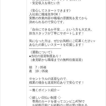
・安定収入を得たい方
《安心してスタートできます》
入社前に職場見学OK！
実際の作業内容や職場の雰囲気を見てから
決められるので安心です。
「自分にできるか不安…」という方も大丈夫。
担当スタッフが丁寧にサポートします！
気になった方は、ぜひお気軽にご応募ください♪
あなたの新しいスタートを応援します！
───────────────
《通勤について》
●当社の送迎制度あり！
（倉見駅から職場までの無料往復送迎）
朝 7：05発
夜 19：05発
※セントラルの送迎なので、
残業の場合も送迎対応ありで安心です！
───────────────
～働くポイント紹介～
◇嬉しい日払い制度 ◇
専用のカードを使ってコンビニATMで
お給料日前にお給料の一部が受け取れる