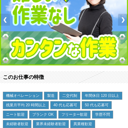
❮
❯
このお仕事の特徴
機械オペレーション
製造
二交代制
年間休日 120 日以上
残業月平均 20 時間以上
40 代も応募可
50 代も応募可
ニート歓迎
ブランク OK
フリーター歓迎
学歴不問
未経験者歓迎
業界未経験者歓迎
異業種歓迎