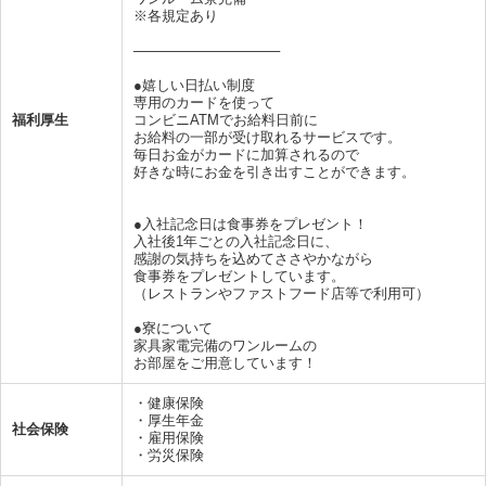
※各規定あり
───────────────
●嬉しい日払い制度
専用のカードを使って
福利厚生
コンビニATMでお給料日前に
お給料の一部が受け取れるサービスです。
毎日お金がカードに加算されるので
好きな時にお金を引き出すことができます。
●入社記念日は食事券をプレゼント！
入社後1年ごとの入社記念日に、
感謝の気持ちを込めてささやかながら
食事券をプレゼントしています。
（レストランやファストフード店等で利用可）
●寮について
家具家電完備のワンルームの
お部屋をご用意しています！
・健康保険
・厚生年金
社会保険
・雇用保険
・労災保険