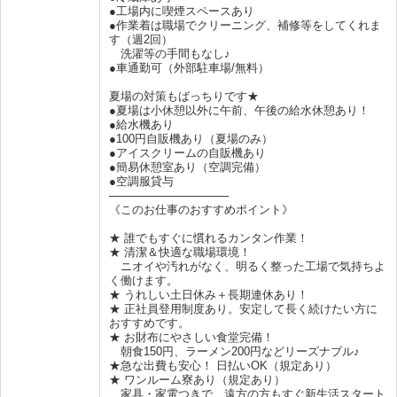
●工場内に喫煙スペースあり
●作業着は職場でクリーニング、補修等をしてくれま
す（週2回）
洗濯等の手間もなし♪
●車通勤可（外部駐車場/無料）
夏場の対策もばっちりです★
●夏場は小休憩以外に午前、午後の給水休憩あり！
●給水機あり
●100円自販機あり（夏場のみ）
●アイスクリームの自販機あり
●簡易休憩室あり（空調完備）
●空調服貸与
───────────────
《このお仕事のおすすめポイント》
★ 誰でもすぐに慣れるカンタン作業！
★ 清潔＆快適な職場環境！
ニオイや汚れがなく、明るく整った工場で気持ちよ
く働けます。
★ うれしい土日休み＋長期連休あり！
★ 正社員登用制度あり。安定して長く続けたい方に
おすすめです。
★ お財布にやさしい食堂完備！
朝食150円、ラーメン200円などリーズナブル♪
★急な出費も安心！ 日払いOK（規定あり）
★ ワンルーム寮あり（規定あり）
家具・家電つきで、遠方の方もすぐ新生活スタート