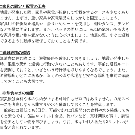
□家具の固定と配置の工夫
地震が発生した際、家具や家電が転倒して怪我をするケースも少なくあり
ません。まずは、重い家具や家電製品をしっかりと固定しましょう。
家具用の転倒防止器具や、滑り止めシートを使用し、棚やタンス、テレビ
などを壁に固定します。また、ベッドの周りには、転倒の危険がある大き
な家具や重い物を置かないように心がけましょう。地震の際、すぐに避難
できるように動線を確保しておくことも大切です。
□避難経路の確認
派遣寮に住む際には、避難経路を確認しておきましょう。地震が発生した
時、混乱や恐怖で適切に行動できないこともあります。事前に避難ルート
を把握しておくと、いざという時行動を取りやすくなるでしょう。また、
避難場所がどこにあるか、近くの公園や広場など安全な場所を事前に確認
しておくことも大切です。
□非常食や水の備蓄
震災後は食料や水の供給が止まる可能性もゼロではありません。収納スペ
ースを考慮しながら非常食や水も備蓄しておくことを推奨します。
一般的には最低でも3日分、可能であれば1週間分の食料や水を確保してお
くと安心です。缶詰やレトルト食品、乾パンなど、賞味期限が長く、調理
を必要としない物を選びましょう。なお、水は1日1人あたり3リットルが
目安と言われています。