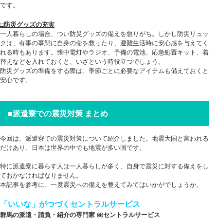
です。
□防災グッズの充実
一人暮らしの場合、つい防災グッズの備えを怠りがち。しかし防災リュッ
クは、有事の事態に自身の命を救ったり、避難生活時に安心感を与えてく
れる時もあります。懐中電灯やラジオ、予備の電池、応急処置キット、着
替えなどを入れておくと、いざという時役立つでしょう。
防災グッズの準備をする際は、季節ごとに必要なアイテムも備えておくと
安心です。
■
派遣寮での震災対策 まとめ
今回は、派遣寮での震災対策について紹介しました。地震大国と言われる
だけあり、日本は世界の中でも地震が多い国です。
特に派遣寮に暮らす人は一人暮らしが多く、自身で震災に対する備えをし
ておかなければなりません。
本記事を参考に、一度震災への備えを整えてみてはいかがでしょうか。
「いいな」がつづくセントラルサービス
群馬の派遣・請負・紹介の専門家 ㈱セントラルサービス